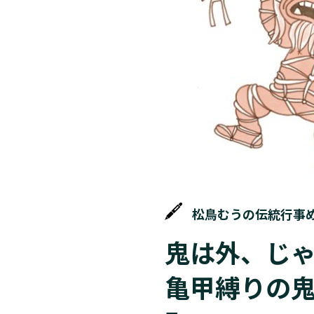
松鳥むうの伝統行事
鬼は外、じゃ
亀甲縛りの