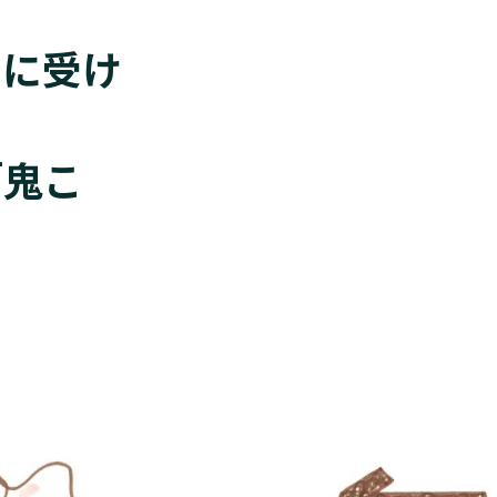
もに受け
「鬼こ