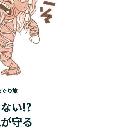
めぐり旅
ない!?
鬼が守る