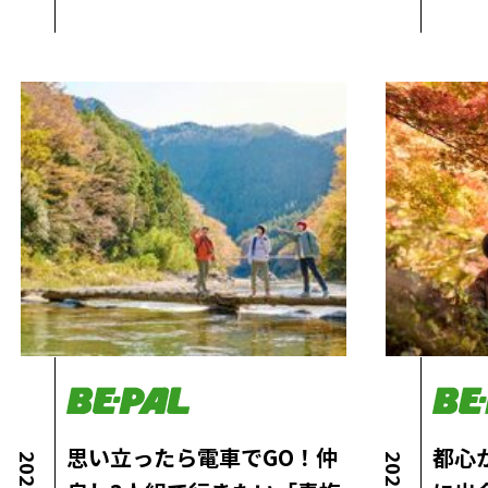
思い立ったら電車でGO！仲
都心