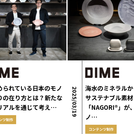
められている日本のモノ
海水のミネラルか
2025/03/19
りの在り方とは？新たな
サステナブル素材
リアルを通じて考え…
「NAGORI®」
ノ…
ンツ制作
コンテンツ制作