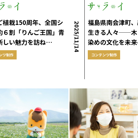
ご植栽150周年、全国シ
福島県南会津町、
2025/11/14
約６割「りんご王国」青
生きる人々──木
新しい魅力を訪ね…
染めの文化を未来
ンツ制作
コンテンツ制作