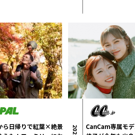
から日帰りで紅葉×絶景
CanCam専属モ