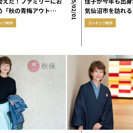
2025/02/01
会えた！ファミリーにお
佳子が今年も出身
め「秋の青梅アウト…
気仙沼市を訪れる
ンツ制作
コンテンツ制作