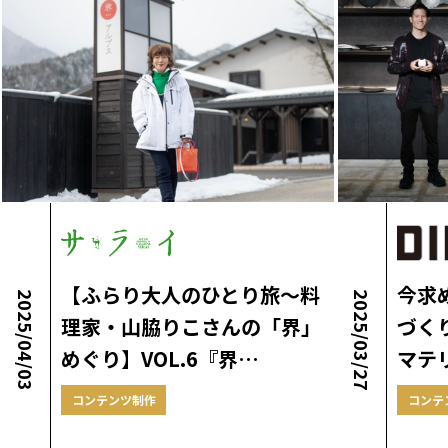
【ふらり大人のひとり旅～料
今求
2025/04/03
2025/03/27
理家・山脇りこさんの「界」
づく
めぐり】VOL.6『界…
マテ
コンテンツ制作
コンテ