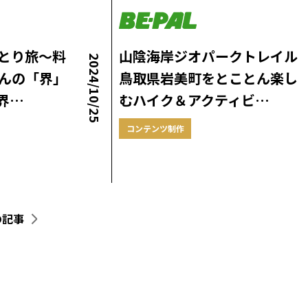
とり旅～料
山陰海岸ジオパークトレイル
2024/10/25
んの「界」
鳥取県岩美町をとことん楽し
『界…
むハイク＆アクティビ…
コンテンツ制作
の記事