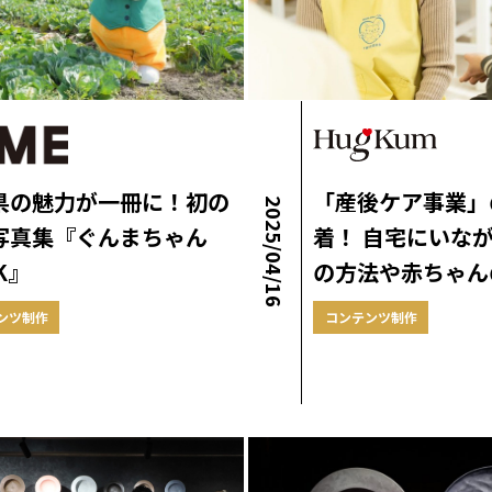
県の魅力が一冊に！初の
「産後ケア事業」
2025/04/16
写真集『ぐんまちゃん
着！ ⾃宅にいな
K』
の方法や⾚ちゃん
ンツ制作
コンテンツ制作