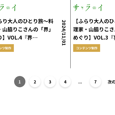
らり大人のひとり旅～料
【ふらり大人のひ
2024/11/01
・山脇りこさんの「界」
理家・山脇りこさ
】VOL.4『界…
めぐり】VOL.3
ンツ制作
コンテンツ制作
1
2
3
4
...
7
次