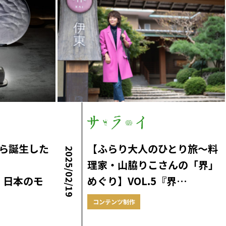
ら誕生した
【ふらり大人のひとり旅～料
2025/02/19
理家・山脇りこさんの「界」
が、日本のモ
めぐり】VOL.5『界…
コンテンツ制作