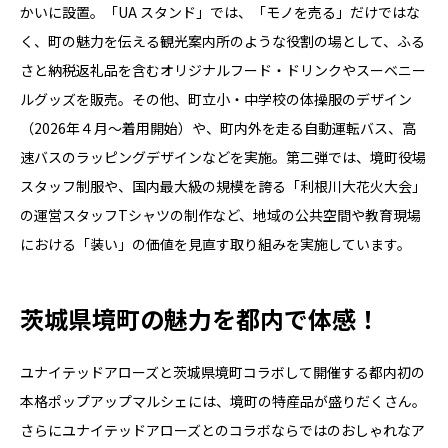
かいに設置。「UA スタンド」では、「モノを売る」だけではな
く、町の魅力を伝える観光案内所のような役割の場として、ふる
さと納税返礼品を含むオリジナルフード・ドリンクやスーベニー
ルグッズを販売。その他、町立小・中学校の体操服のデザイン
（2026年４月～着用開始）や、町内外を走る自動運転バス、高
速バスのラッピングデザインなどを実施。第二弾では、境町役場
スタッフ制服や、国内最大級の規模を誇る「利根川大花火大会」
の運営スタッフTシャツの制作など、地域の公共空間や教育現場
における「装い」の価値を見直す取り組みを実施しています。
茨城県境町の魅力を都内で体感！
ユナイテッドアローズと茨城県境町コラボして開催する都内初の
本格ポップアップマルシェには、境町の特産品が盛りだくさん。
さらにユナイテッドアローズとのコラボならではのおしゃれなア