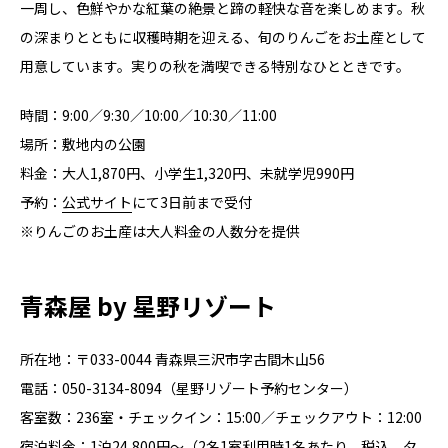
一周し、色鮮やかな紅葉の絶景と蹄の軽快な音を楽しめます。秋
の深まりとともに収穫時期を迎える、旬のりんごをお土産として
用意しています。実りの秋を満喫できる特別なひとときです。
時間：9:00／9:30／10:00／10:30／11:00
場所：敷地内の公園
料金：大人1,870円、小学生1,320円、未就学児990円
予約：
公式サイト
にて3日前まで受付
※りんごのお土産は大人料金の人数分を提供
青森屋 by 星野リゾート
所在地：〒033-0044 ⻘森県三沢市字古間木山56
電話：050-3134-8094（星野リゾート予約センター）
客室数：236室・チェックイン：15:00／チェックアウト：12:00
宿泊料金：1泊24,800円〜（2名1室利用時1名あたり、税込、夕