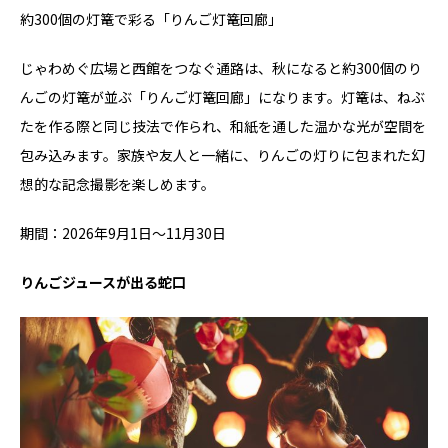
約300個の灯篭で彩る「りんご灯篭回廊」
じゃわめぐ広場と西館をつなぐ通路は、秋になると約300個のり
んごの灯篭が並ぶ「りんご灯篭回廊」になります。灯篭は、ねぶ
たを作る際と同じ技法で作られ、和紙を通した温かな光が空間を
包み込みます。家族や友人と一緒に、りんごの灯りに包まれた幻
想的な記念撮影を楽しめます。
期間：2026年9月1日～11月30日
りんごジュースが出る蛇口