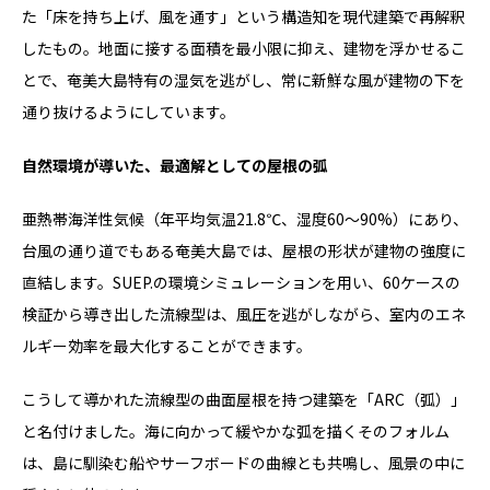
た「床を持ち上げ、風を通す」という構造知を現代建築で再解釈
したもの。地面に接する面積を最小限に抑え、建物を浮かせるこ
とで、奄美大島特有の湿気を逃がし、常に新鮮な風が建物の下を
通り抜けるようにしています。
自然環境が導いた、最適解としての屋根の弧
亜熱帯海洋性気候（年平均気温21.8℃、湿度60〜90%）にあり、
台風の通り道でもある奄美大島では、屋根の形状が建物の強度に
直結します。SUEP.の環境シミュレーションを用い、60ケースの
検証から導き出した流線型は、風圧を逃がしながら、室内のエネ
ルギー効率を最大化することができます。
こうして導かれた流線型の曲面屋根を持つ建築を「ARC（弧）」
と名付けました。海に向かって緩やかな弧を描くそのフォルム
は、島に馴染む船やサーフボードの曲線とも共鳴し、風景の中に