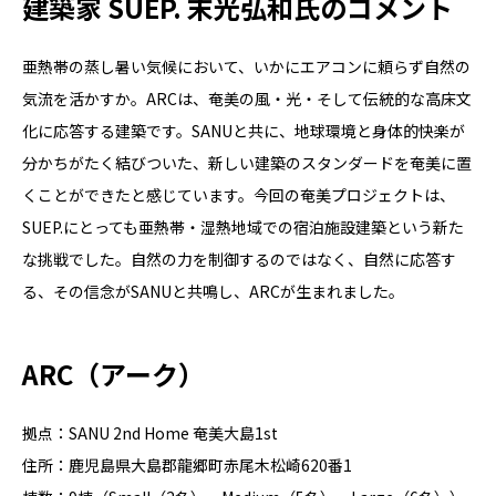
建築家 SUEP. 末光弘和氏のコメント
亜熱帯の蒸し暑い気候において、いかにエアコンに頼らず自然の
気流を活かすか。ARCは、奄美の風・光・そして伝統的な高床文
化に応答する建築です。SANUと共に、地球環境と身体的快楽が
分かちがたく結びついた、新しい建築のスタンダードを奄美に置
くことができたと感じています。今回の奄美プロジェクトは、
SUEP.にとっても亜熱帯・湿熱地域での宿泊施設建築という新た
な挑戦でした。自然の力を制御するのではなく、自然に応答す
る、その信念がSANUと共鳴し、ARCが生まれました。
ARC（アーク）
拠点：SANU 2nd Home 奄美大島1st
住所：鹿児島県大島郡龍郷町赤尾木松崎620番1