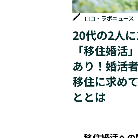
ロコ・ラボニュース
20代の2人に
「移住婚活
あり！婚活
移住に求め
ととは
移住婚活への