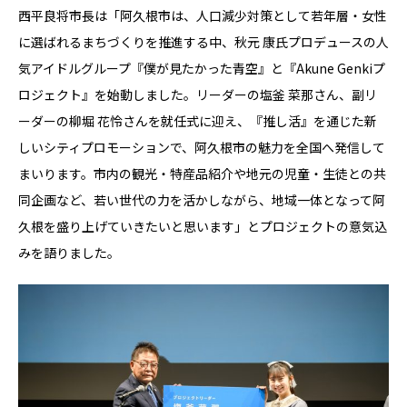
西平良将市長は「阿久根市は、人口減少対策として若年層・女性
に選ばれるまちづくりを推進する中、秋元 康氏プロデュースの人
気アイドルグループ『僕が見たかった青空』と『Akune Genkiプ
ロジェクト』を始動しました。リーダーの塩釜 菜那さん、副リ
ーダーの柳堀 花怜さんを就任式に迎え、『推し活』を通じた新
しいシティプロモーションで、阿久根市の魅力を全国へ発信して
まいります。市内の観光・特産品紹介や地元の児童・生徒との共
同企画など、若い世代の力を活かしながら、地域一体となって阿
久根を盛り上げていきたいと思います」とプロジェクトの意気込
みを語りました。