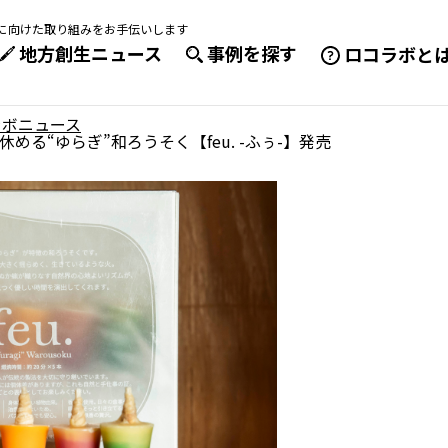
成に向けた取り組みをお手伝いします
地方創生ニュース
事例を探す
ロコラボと
ラボニュース
る“ゆらぎ”和ろうそく【feu. -ふぅ-】発売