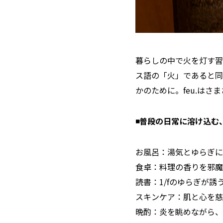
暮らしの中で火を灯す習
ス語の「火」であると同
かのために。feu.はさ
◾️普段の日常に溶け込む、
お風呂：湯気とゆらぎに
食卓：料理の香りを邪魔
読書：1/fのゆらぎが
スキンケア：肌と心を慈
晩酌：炎を眺めながら、