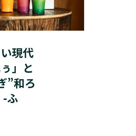
しい現代
ふぅ」と
ぎ”和ろ
 -ふ