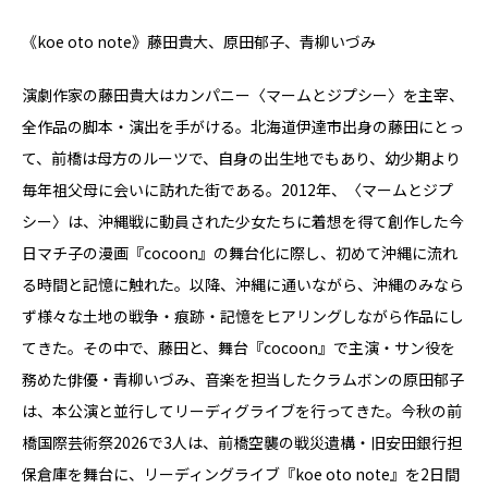
《koe oto note》藤田貴大、原田郁子、青柳いづみ
演劇作家の藤⽥貴⼤はカンパニー〈マームとジプシー〉を主宰、
全作品の脚本・演出を⼿がける。北海道伊達市出⾝の藤⽥にとっ
て、前橋は母⽅のルーツで、自⾝の出⽣地でもあり、幼少期より
毎年祖父母に会いに訪れた街である。2012年、〈マームとジプ
シー〉は、沖縄戦に動員された少女たちに着想を得て創作した今
⽇マチ⼦の漫画『cocoon』の舞台化に際し、初めて沖縄に流れ
る時間と記憶に触れた。以降、沖縄に通いながら、沖縄のみなら
ず様々な⼟地の戦争・痕跡・記憶をヒアリングしながら作品にし
てきた。その中で、藤⽥と、舞台『cocoon』で主演・サン役を
務めた俳優・青柳いづみ、⾳楽を担当したクラムボンの原⽥郁⼦
は、本公演と並⾏してリーディグライブを⾏ってきた。今秋の前
橋国際芸術祭2026で3人は、前橋空襲の戦災遺構・旧安⽥銀⾏担
保倉庫を舞台に、リーディングライブ『koe oto note』を2⽇間