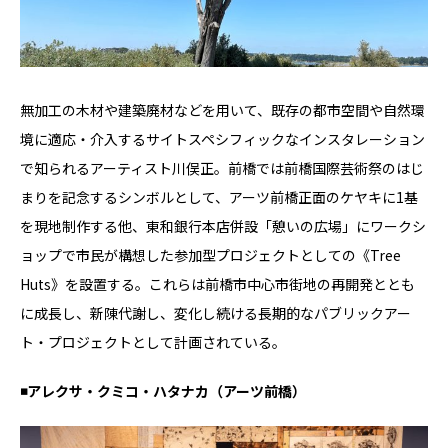
無加工の木材や建築廃材などを用いて、既存の都市空間や自然環
境に適応・介入するサイトスペシフィックなインスタレーション
で知られるアーティスト川俣正。前橋では前橋国際芸術祭のはじ
まりを記念するシンボルとして、アーツ前橋正面のケヤキに1基
を現地制作する他、東和銀⾏本店併設「憩いの広場」にワークシ
ョップで市⺠が構想した参加型プロジェクトとしての《Tree
Huts》を設置する。これらは前橋市中⼼市街地の再開発ととも
に成⻑し、新陳代謝し、変化し続ける⻑期的なパブリックアー
ト・プロジェクトとして計画されている。
◾️アレクサ・クミコ・ハタナカ（アーツ前橋）