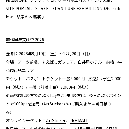
SITE PORTAL、STREET FURNITURE EXHIBITION 2026、sub
low、駅家の木⾺祭り
前橋国際芸術祭 2026
会 期：2026年9月19日（土）～12月20日（日）
会場：アーツ前橋、まえばしガレリア、白井屋ホテル、前橋市中
心市街地エリア
チケット：パスポートチケット一般3,000円（税込）/ 学生2,000
円（税込）/ 一般（前橋市民）3,000円（税込）
※前橋市⺠の⽅でめぶくPayをご利用の⽅は、後⽇めぶくポイン
トで1000ptを還元（ArtStickerでのご購入または当⽇券の
み）。
オンラインチケット：
ArtSticker
、
JRE MALL
当日券：アーツ前橋総合カウンターにて販売販売期間：9⽉19