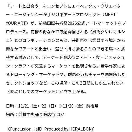
「アートと出会う」をコンセプトにエイベックス・クリエイタ
ー・エージェンシーが⼿がけるアートプロジェクト〈MEET
YOUR ART〉が、前橋国際芸術祭2026公式アートマーケットをプ
ロデュース。前橋の街なかで毎週開催される〈風街夕やけマルシ
ェ〉とのコラボレーションのもと、芸術祭を〈鑑賞する場〉から
街なかでアートと出会い・選び・持ち帰ることのできる場へと拡
張する試みとして、アーケード商店街にアート・⾷・ファッショ
ン・クラフトが交差するマーケットを出現させる。若⼿作家によ
るドローイング・マーケットや、群⾺のカルチャーを再解釈した
セレクトショップなど、この場所・この2⽇間にしか⽣まれない
〈表現としてのマーケット〉が立ち上がる。
日時：11/21（土）22（日）※11/20（金）前夜祭
場所：前橋中央通り商店街 ほか
《Funclusion Hall》Produced by HERALBONY