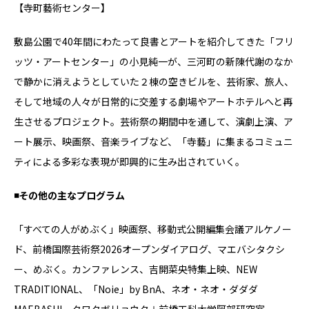
【寺町藝術センター】
敷島公園で40年間にわたって良書とアートを紹介してきた「フリ
ッツ・アートセンター」の小⾒純⼀が、三河町の新陳代謝のなか
で静かに消えようとしていた２棟の空きビルを、芸術家、旅人、
そして地域の人々が⽇常的に交差する劇場やアートホテルへと再
⽣させるプロジェクト。芸術祭の期間中を通して、演劇上演、ア
ート展示、映画祭、⾳楽ライブなど、「寺藝」に集まるコミュニ
ティによる多彩な表現が即興的に⽣み出されていく。
◾️その他の主なプログラム
「すべての人がめぶく」映画祭、移動式公開編集会議アルケノー
ド、前橋国際芸術祭2026オープンダイアログ、マエバシタクシ
ー、めぶく。カンファレンス、吉開菜央特集上映、NEW
TRADITIONAL、「Noie」by BnA、ネオ‧ネオ‧ダダダ
MAEBASHI、クワクボリョウタ＋前橋工科⼤学阿部研究室、