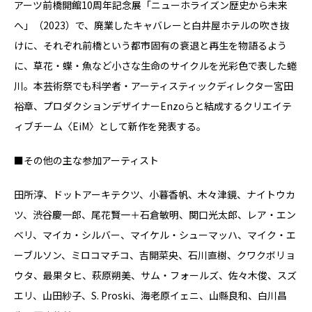
アーツ前橋開館10周年記念展「ニューホライズン歴史から未来
へ」（2023）で、廃業したキャバレーと⽩井屋ホテルの吹き抜
けに、それぞれ前橋という都市固有の衰退と再⽣を物語るよう
に、草花・蝶・魚など小さな⽣命のサイクルを光彩色で表した蜷
川。本芸術祭でも科学者・アーティスティックディレクター宮⽥
裕章、プロダクションデザイナーEnzoらと結成するクリエイテ
ィブチーム〈EiM〉として新作を発表する。
■その他の主な参加アーティスト
⽥所淳、ドットアーキテクツ、小暮⾹帆、木々津鏡、ナイトウカ
ツ、渋谷慶⼀郎、尾花賢⼀＋石倉敏明、関口光太郎、レア・エン
ベリ、マイカ・シルバー、マイケル・シューマッハ、マイク・エ
ーブルソン、ミロコマチコ、吉開菜央、石川直樹、クワクボリョ
ウタ、最果タヒ、萩原朔美、サム‧フォールズ、佐々木俊、スズ
エリ、山⽥紗⼦、S. Proski、海老原イェニ、山縣良和、⽩川昌