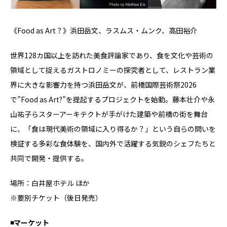
《Food as Art？》浜田岳文、ラスムス・ムンク、高田裕介
世界128カ国以上を訪れた美⾷評論家であり、⾷を文化や芸術の
領域として捉えるガストロノミーの探究者として、レストラン業
界に⼤きな影響⼒を持つ浜⽥岳文が、前橋国際芸術祭2026
で”Food as Art?”を提起するプロジェクトを始動。藤本壮介や永
山祐⼦らスターアーキテクトが⼿がけた建築や前橋の街を舞台
に、「⾷は現代美術の領域に入り得るか？」という自らの問いを
検証する多彩な⾷体験を、国内外で活躍する気鋭のシェフたちと
共同で開発・提供する。
場所：白井屋ホテル ほか
※要別チケット（後日発売）
◾️マーケット