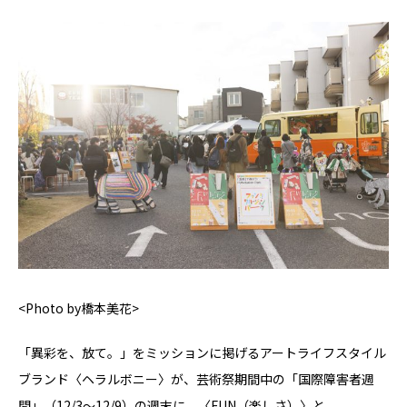
<Photo by橋本美花>
「異彩を、放て。」をミッションに掲げるアートライフスタイル
ブランド〈ヘラルボニー〉が、芸術祭期間中の「国際障害者週
間」（12/3〜12/9）の週末に、〈FUN（楽しさ）〉と