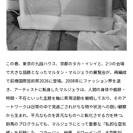
この春、東京の九段ハウス、京都のタカ・イシイと、2つの会場
で大きな話題となったマルタン・マルジェラの展覧会が、再編成
で前橋国際芸術祭2026に登場。2008年にファッション界を退
き、アーティストに転⾝したマルジェラは、人間の⾝体や痕跡・
時間・不在といった主題を軸に表現活動を継続しており、そのア
ートワークは⽇常の中で⾒過ごされがちな物や状況への鋭い観察
から⽣まれ、平凡なものを⾮凡なものへと転化させる⼒を持つ。
群⾺のプログラムでも、マルジェラにとって重要な「私的な空気
感」を反映した、コラージュ、絵画、ドローイング、⼤型彫刻、