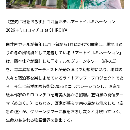
《空気に根をおろす》白井屋ホテルアートイルミネーション
2026＋ミロコマチコ at SHIROIYA
⽩井屋ホテルが毎年11⽉下旬から1⽉にかけて開催し、⾺場川通
りの冬の風物詩として定着している「アートイルミネーション」
は、藤本壮介が設計した同ホテルのグリーンタワー（緑の丘）
を、毎年異なるアーティストが光の演出で幻想的に彩り、地域の
人々と宿泊客を楽しませているライトアップ・プロジェクトであ
る。今年は前橋国際芸術祭2026とコラボレーションし、画家で
絵本作家のミロコマチコを奄美⼤島から招聘。芸術祭の開催テー
マ〈めぶく。〉にちなみ、画家が暮らす南の島から飛来した〈空
想の種〉が、グリーンタワーに根をおろし次々と芽吹いていく、
⽣命⼒あふれる物語世界を創出する。