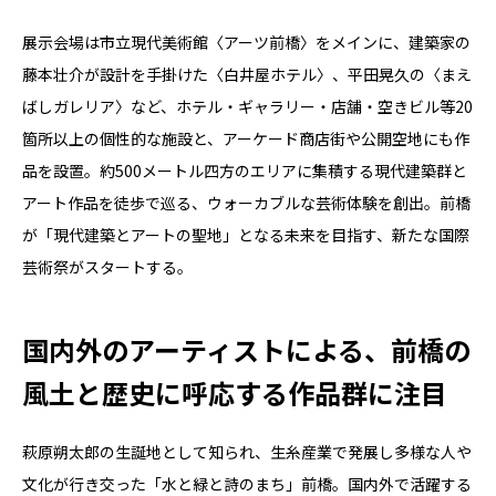
展示会場は市立現代美術館〈アーツ前橋〉をメインに、建築家の
藤本壮介が設計を⼿掛けた〈⽩井屋ホテル〉、平⽥晃久の〈まえ
ばしガレリア〉など、ホテル・ギャラリー・店舗・空きビル等20
箇所以上の個性的な施設と、アーケード商店街や公開空地にも作
品を設置。約500メートル四⽅のエリアに集積する現代建築群と
アート作品を徒歩で巡る、ウォーカブルな芸術体験を創出。前橋
が「現代建築とアートの聖地」となる未来を⽬指す、新たな国際
芸術祭がスタートする。
国内外のアーティストによる、前橋の
風土と歴史に呼応する作品群に注目
萩原朔太郎の⽣誕地として知られ、⽣糸産業で発展し多様な人や
文化が⾏き交った「水と緑と詩のまち」前橋。国内外で活躍する