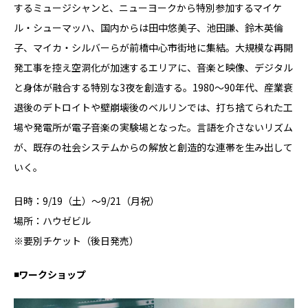
するミュージシャンと、ニューヨークから特別参加するマイケ
ル・シューマッハ、国内からは⽥中悠美⼦、池⽥謙、鈴木英倫
⼦、マイカ・シルバーらが前橋中⼼市街地に集結。⼤規模な再開
発工事を控え空洞化が加速するエリアに、⾳楽と映像、デジタル
と⾝体が融合する特別な3夜を創造する。1980〜90年代、産業衰
退後のデトロイトや壁崩壊後のベルリンでは、打ち捨てられた工
場や発電所が電⼦⾳楽の実験場となった。言語を介さないリズム
が、既存の社会システムからの解放と創造的な連帯を⽣み出して
いく。
日時：9/19（土）～9/21（月祝）
場所：ハウゼビル
※要別チケット（後日発売）
◾️ワークショップ