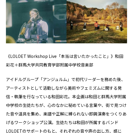
《LOLOET Workshop Live「本当は言いたかったこと」》和田
彩花＋群馬大学共同教育学部附属中学校音楽部
アイドルグループ「アンジュルム」で初代リーダーを務めた後、
アーティストとして活動しながら美術やフェミズムに関する発
信・執筆を⾏なっている和⽥彩花。本企画は和⽥と群⾺⼤学附属
中学校の⽣徒たちが、⼼のなかに秘めている言葉や、街で⾒つけ
た⾳や道具を集め、楽譜や正解に縛られない即興演奏をつくりあ
げるワークショップ公演。⽣徒たちは和⽥が所属するバンド
LOLOETのサポートのもと、それぞれの⾳や声の出し⽅、感じ