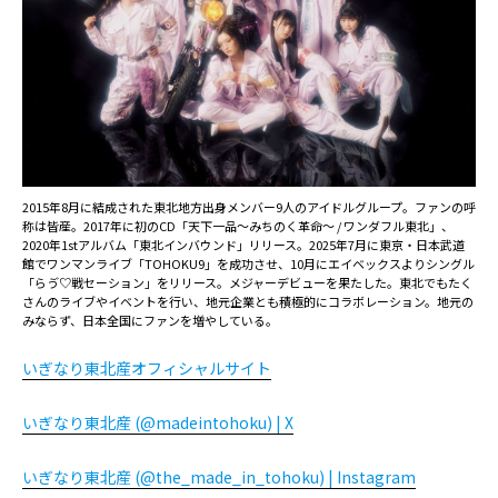
2015年8月に結成された東北地方出身メンバー9人のアイドルグループ。ファンの呼
称は皆産。2017年に初のCD「天下一品～みちのく革命～ / ワンダフル東北」、
2020年1stアルバム「東北インバウンド」リリース。2025年7月に東京・日本武道
館でワンマンライブ「TOHOKU9」を成功させ、10月にエイベックスよりシングル
「らゔ♡戦セーション」をリリース。メジャーデビューを果たした。東北でもたく
さんのライブやイベントを行い、地元企業とも積極的にコラボレーション。地元の
みならず、日本全国にファンを増やしている。
いぎなり東北産オフィシャルサイト
いぎなり東北産 (@madeintohoku) | X
いぎなり東北産 (@the_made_in_tohoku) | Instagram