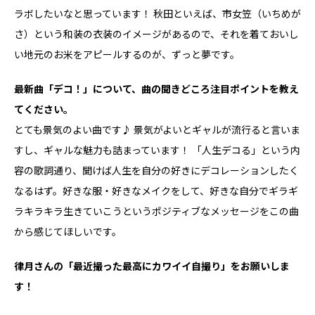
ラボしたいなと思っています！ 秋田といえば、市女笠（いちめが
さ）という和装の衣装のイメージがあるので、それを着ておいし
い地元のお米をアピールするのが、ずっと夢です。
――最新曲「デコ！」について、曲の聞きどころ注目ポイントを教え
てください。
とても景気のよい曲です♪ 景気がよいとギャルが流行ると言いま
すし、ギャルな魅力も詰まっています！ 「人生デコる」という内
容の歌詞通り、聞けば人生を自分の好きにデコレーションしたく
なるはず。好きな服・好きなメイクをして、好きな自分でギラギ
ラキラキラ生きていこうというポジティブなメッセージをこの曲
から感じてほしいです。
律月さんの「最近撮った最高にカワイイ自撮り」をお願いしま
す！