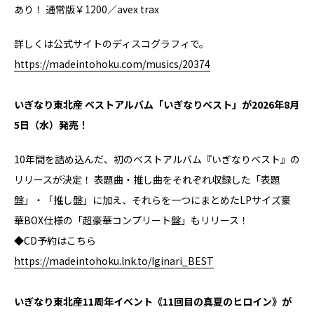
あり！ 通常版￥1200／avex trax
詳しくは公式サイトのディスコグラフィで。
https://madeintohoku.com/musics/20374
いぎなり東北産 ベストアルバム「いぎなりベスト」が2026年8月
5日（水）発売！
10年間を詰め込んだ、初のベストアルバム『いぎなりベスト』の
リリースが決定！ 表題曲・推し曲をそれぞれ収録した「表題
盤」・「推し盤」に加え、それらを一つにまとめたLPサイズ豪
華BOX仕様の「超豪華コンプリート盤」もリリース！
◆CD予約はこちら
https://madeintohoku.lnk.to/Iginari_BEST
いぎなり東北産11周年イベント《11回目の真夏のヒロイン》が