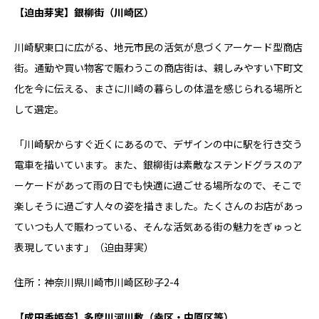
【迫由芽実】銀柳街（川崎区）
川崎駅東口に広がる、地元市民の活気が息づくアーケード型商店
街。通勤や買い物客で賑わうこの商店街は、親しみやすい下町文
化を今に伝える、まさに川崎の暮らしの体温を感じられる場所と
して選定。
「川崎駅からすぐ近くにあるので、デザインの中に駅を行き交う
電車を描いています。また、銀柳街は素敵なステンドグラスのア
ーケードがあって雨の日でも快適に過ごせる場所なので、そこで
楽しそうに過ごす人々の姿を描きました。たくさんのお店があっ
ていつも人で賑わっている、そんな活気ある街の魅力をぎゅっと
表現しています」（迫由芽実）
住所：神奈川県川崎市川崎区砂子2-4
【成田香姫奈】多摩川河川敷（幸区・中原区等）