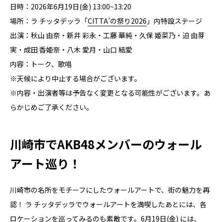
日時：2026年6月19日(金) 13:00~13:20
場所：ラ チッタデッラ「
CITTA’の祭り2026
」内特設ステージ
出演：秋山 由奈・新井 彩永・工藤 華純・久保 姫菜乃・迫 由芽
実・成田 香姫奈・八木 愛月・山口 結愛
内容：トーク、歌唱
※天候により中止する場合がございます。
※内容・出演者等は予告なく変更となる可能性がございます。あ
らかじめご了承ください。
川崎市でAKB48メンバーのウォール
アート巡り！
川崎市の名所をモチーフにしたウォールアートで、街の魅力を再
認！ ラ チッタデッラでウォールアートを満喫したあとには、各
ロケーションを巡ってみるのも素敵です。6月19日(金) には、