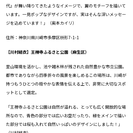
代』が舞い降りてきたようなイメージで、翼のモチーフを描いて
います。一見ポップなデザインですが、実はそんな深いメッセー
ジを込めています！」（奥本カイリ）
住所：神奈川県川崎市多摩区枡形7-1-1
【川村結衣】王禅寺ふるさと公園（麻生区）
里山環境を活かし、池や雑木林が残された自然豊かな市立公園。
都市でありながら四季折々の風景を楽しめるこの場所は、川崎が
持つもうひとつの穏やかな表情を伝える上で、非常に大切なスポ
ットとして選定。
「王禅寺ふるさと公園は自然が溢れる、とっても広く開放的な場
所なので、青色の部分では広いお空だったり、緑をメインで描い
た部分では桜も入れて自然いっぱいのデザインにしました！」
（川村結衣）