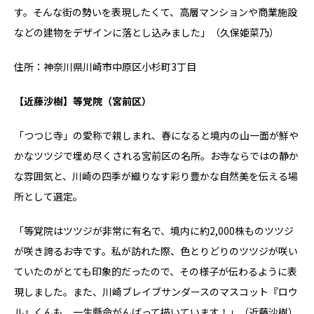
す。そんな街の勢いを表現したくて、高層マンションや商業施設
などの建物をデザインに落とし込みました」（久保姫菜乃）
住所：神奈川県川崎市中原区小杉町3丁目
【近藤沙樹】等覚院（宮前区）
「つつじ寺」の愛称で親しまれ、春になると境内の山一面が鮮や
かなツツジで埋め尽くされる宮前区の名所。お寺ならではの静か
な雰囲気と、川崎の四季が織りなす彩り豊かな自然美を伝える場
所として選定。
「等覚院はツツジが非常に有名で、境内に約2,000株ものツツジ
が咲き誇るお寺です。私が訪れた際、色とりどりのツツジが咲い
ていたのがとても印象的だったので、その様子が伝わるように表
現しました。また、川崎ブレイブサンダースのマスコット『ロウ
ル』くんも、一生懸命がんばって描いています！」（近藤沙樹）