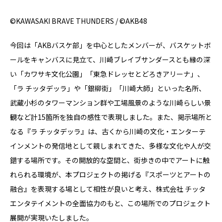
©KAWASAKI BRAVE THUNDERS / ©AKB48
今回は「AKBバスケ部」を中心としたメンバーが、バスケットボ
ールをキャンバスに見立て、川崎ブレイブサンダースとも縁の深
い「カワサキ文化公園」「東急ドレッセとどろきアリーナ」、
「ラ チッタデッラ」や「銀柳街」「川崎大師」といった名所、
武蔵小杉のタワーマンション群や工場風景のような川崎らしい景
観など計15箇所を独自の感性で表現しました。また、掲示場所と
なる『ラ チッタデッラ』は、古くから川崎の文化・エンターテ
インメントの発信地として親しまれてきた、多様な文化や人が交
錯する場所です。その開放的な空間と、街歩きの中でアートに触
れられる環境が、本プロジェクトの掲げる『スポーツとアートの
融合』を表現する場として相性が良いと考え、株式会社 チッタ
エンタテイメントの全面協力のもと、この場所でのプロジェクト
展開が実現いたしました。