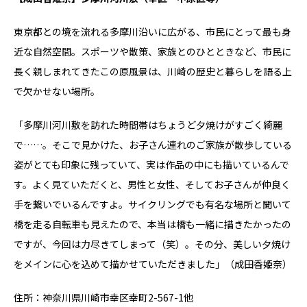
東京都との境を流れる多摩川沿いに広がる、市民にとって最も身
近な自然空間。スポーツや散策、家族とのひとときなど、市民に
長く親しまれてきたこの原風景は、川崎の歴史と暮らしを語る上
で欠かせない場所。
「多摩川河川敷を訪れた時間帯はちょうど夕焼けがすごく綺麗
で……。そこで見かけた、お子さん連れのご家族が散歩している
姿がとても印象に残っていて、実は作品の中にも描いているんで
す。よく見ていただくと、男性と女性、そしてお子さんが仲良く
手を繋いでいるんですよ。サイクリングでも有名な場所と聞いて
橋を走る自転車も見えたので、本当は橋も一緒に描きたかったの
ですが、今回は力尽きてしまって（笑）。その分、美しい夕焼け
をメインに心を込めて描かせていただきました」（成田香姫奈）
住所：神奈川県川崎市幸区幸町2-567-1他