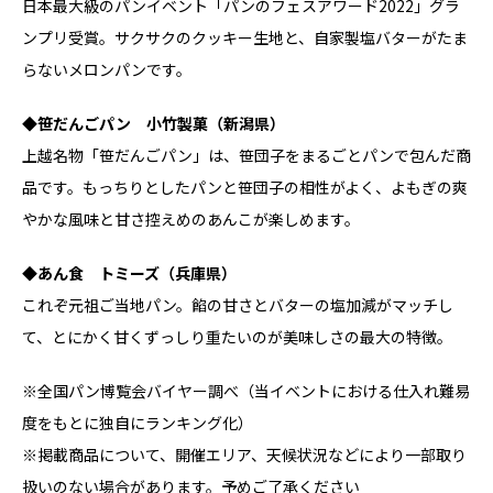
日本最大級のパンイベント「パンのフェスアワード2022」グラ
ンプリ受賞。サクサクのクッキー生地と、自家製塩バターがたま
らないメロンパンです。
◆笹だんごパン 小竹製菓（新潟県）
上越名物「笹だんごパン」は、笹団子をまるごとパンで包んだ商
品です。もっちりとしたパンと笹団子の相性がよく、よもぎの爽
やかな風味と甘さ控えめのあんこが楽しめます。
◆あん食 トミーズ（兵庫県）
これぞ元祖ご当地パン。餡の甘さとバターの塩加減がマッチし
て、とにかく甘くずっしり重たいのが美味しさの最大の特徴。
※全国パン博覧会バイヤー調べ（当イベントにおける仕入れ難易
度をもとに独自にランキング化）
※掲載商品について、開催エリア、天候状況などにより一部取り
扱いのない場合があります。予めご了承ください