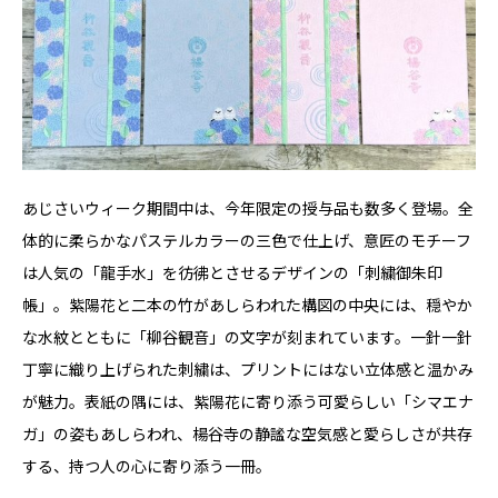
あじさいウィーク期間中は、今年限定の授与品も数多く登場。全
体的に柔らかなパステルカラーの三色で仕上げ、意匠のモチーフ
は人気の「龍手水」を彷彿とさせるデザインの「刺繍御朱印
帳」。紫陽花と二本の竹があしらわれた構図の中央には、穏やか
な水紋とともに「柳谷観音」の文字が刻まれています。一針一針
丁寧に織り上げられた刺繍は、プリントにはない立体感と温かみ
が魅力。表紙の隅には、紫陽花に寄り添う可愛らしい「シマエナ
ガ」の姿もあしらわれ、楊谷寺の静謐な空気感と愛らしさが共存
する、持つ人の心に寄り添う一冊。