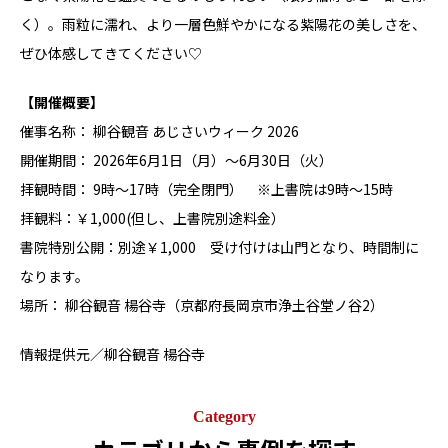
く）。雨粒に濡れ、より一層色鮮やかになる紫陽花の美しさを、
ぜひ体感してきてください♡
【開催概要】
催事名称： 柳谷観音 あじさいウィーク 2026
開催期間： 2026年6月1日（月）～6月30日（火）
拝観時間： 9時～17時（完全閉門） ※上書院は9時～15時
拝観料：￥1,000(但し、上書院別途料金）
書院特別公開：別途￥1,000 受け付けは山門となり、時間制に
なります。
場所： 柳谷観音 楊谷寺（京都府長岡京市浄土谷堂ノ谷2）
情報提供元／柳谷観音 楊谷寺
Category