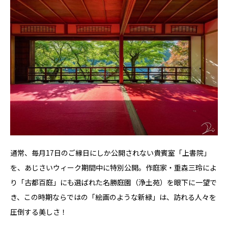
通常、毎月17日のご縁日にしか公開されない貴賓室「上書院」
を、あじさいウィーク期間中に特別公開。作庭家・重森三玲によ
り「古都百庭」にも選ばれた名勝庭園（浄土苑）を眼下に一望で
き、この時期ならではの「絵画のような新緑」は、訪れる人々を
圧倒する美しさ！