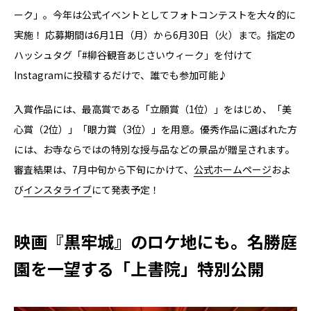
ーク」。今年は公式イベントとしてフォトコンテストを大々的に
実施！ 応募期間は6月1日（月）から6月30日（火）まで。指定の
ハッシュタグ「#柳谷観音あじさいウィーク」を付けて
Instagramに投稿するだけで、誰でも参加可能♪
入賞作品には、最高賞である「立願賞（1位）」をはじめ、「美
心賞（2位）」「眼力賞（3位）」を用意。優秀作品に選ばれた方
には、お寺ならではの特別な授与品などの景品が贈呈されます。
審査結果は、7月中旬から下旬にかけて、
公式ホームページ
およ
び
インスタライブ
にて発表予定！
映画『黒牢城』のロケ地にも。名勝庭
園を一望する「上書院」特別公開