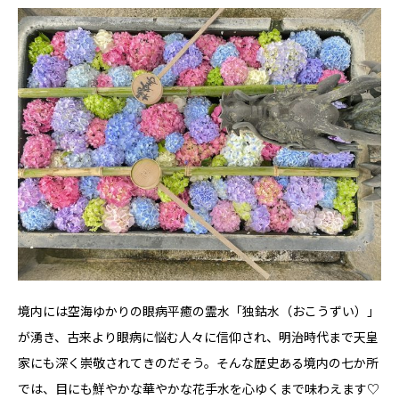
境内には空海ゆかりの眼病平癒の霊水「独鈷水（おこうずい）」
が湧き、古来より眼病に悩む人々に信仰され、明治時代まで天皇
家にも深く崇敬されてきのだそう。そんな歴史ある境内の七か所
では、目にも鮮やかな華やかな花手水を心ゆくまで味わえます♡