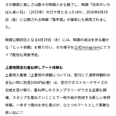
その静寂と美しさは数々の映画人をも魅了し、映画『日本のいち
ばん長い日』（2015年）のロケ地となったほか、2026年6月19
日（金）に公開される映画『黒牢城』の撮影にも使用されまし
た。
映画公開初日となる6月19日（水）には、映画の成功を祈る厳か
な「ヒット祈願」を執り行い、その様子を
公式Instagram
にてラ
イブ配信も実施予定。
上書院限定の重ね押しアート体験も
上書院入館者（上書院の拝観については、受付にて通常拝観料お
支払い時に別途1000円必要）は、受付でポストカードサイズの
台紙を受け取り、重ね押しのスタンプラリーができる企画も開
催。スタンプを重ねていくことで一枚の絵が完成する新しい参拝
体験。一歩ずつ境内を歩む喜びが、ひとつのアートとして素敵な
思い出に♡