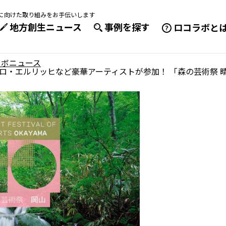
成に向けた取り組みをお手伝いします
地方創生ニュース
事例を探す
ロコラボと
ラボニュース
ロ・エルリッヒなど豪華アーティストが参加！ 「森の芸術祭 