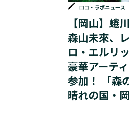
ロコ・ラボニュース
【岡山】蜷
森山未來、
ロ・エルリ
豪華アーテ
参加！ 「森
晴れの国・