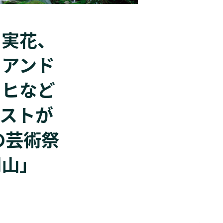
川実花、
レアンド
ッヒなど
ィストが
の芸術祭
岡山」