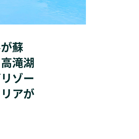
ルが蘇
・高滝湖
グリゾー
エリアが