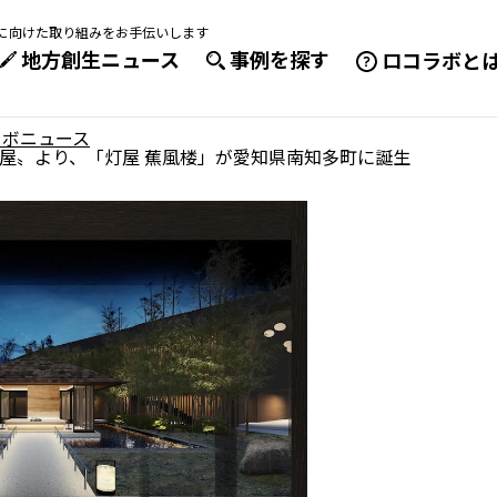
成に向けた取り組みをお手伝いします
地方創生ニュース
事例を探す
ロコラボと
ラボニュース
屋〟より、「灯屋 蕉風楼」が愛知県南知多町に誕生