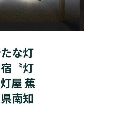
新たな灯
名宿〝灯
灯屋 蕉
知県南知