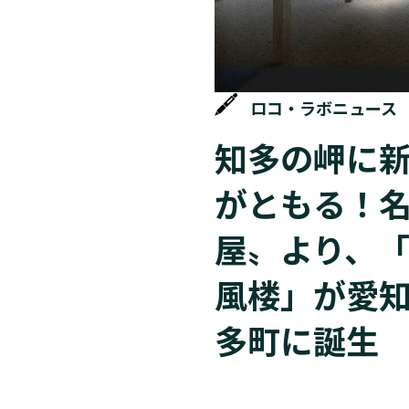
ロコ・ラボニュース
知多の岬に
がともる！
屋〟より、「
風楼」が愛
多町に誕生