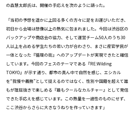
の森慧太郎氏は、開催の手応えを次のように語った。
「当初の予想を遥かに上回る多くの方々に足をお運びいただき、
初日から会場は想像以上の熱気に包まれました。今回は渋谷区の
バックアップや商店会の協力、そして運営チーム50人のうち30
人以上を占める学生たちの若い力が合わさり、まさに産官学民が
一体となった『循環の街』へのアップデートが実現できたと確信
しています。今回のフェスのテーマである『RE:Wilding
TOKYO』が示す通り、都市の真ん中で自然を感じ、エシカル
を“我慢や義務”として捉えるのではなく、性別や国籍を超えて誰
もが理屈抜きで楽しめる『最もクールなカルチャー』として発信
できた手応えを感じています。この熱量を一過性のものにせず、
ここ渋谷からさらに大きなうねりを作っていきます」