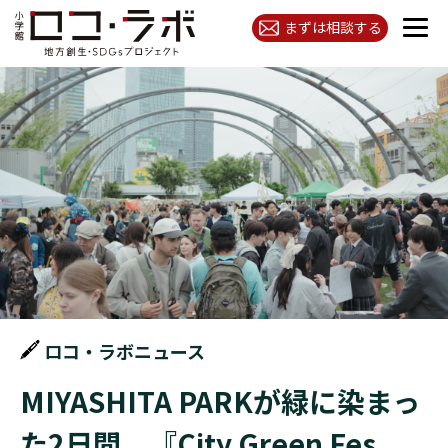
まずは相談する
ロコ・ラボニュース
MIYASHITA PARKが緑に染まっ
た2日間 『City Green Fes.