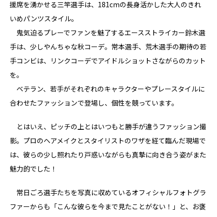
援席を湧かせる三竿選手は、181cmの長身活かした大人のきれ
いめパンツスタイル。
鬼気迫るプレーでファンを魅了するエースストライカー鈴木選
手は、少しやんちゃな秋コーデ。常本選手、荒木選手の期待の若
手コンビは、リンクコーデでアイドルショットさながらのカット
を。
ベテラン、若手がそれぞれのキャラクターやプレースタイルに
合わせたファッションで登場し、個性を競っています。
とはいえ、ピッチの上とはいつもと勝手が違うファッション撮
影。プロのヘアメイクとスタイリストのワザを経て臨んだ現場で
は、彼らの少し照れたり戸惑いながらも真摯に向き合う姿がまた
魅力的でした！
常日ごろ選手たちを写真に収めているオフィシャルフォトグラ
ファーからも「こんな彼らを今まで見たことがない！」と、お褒