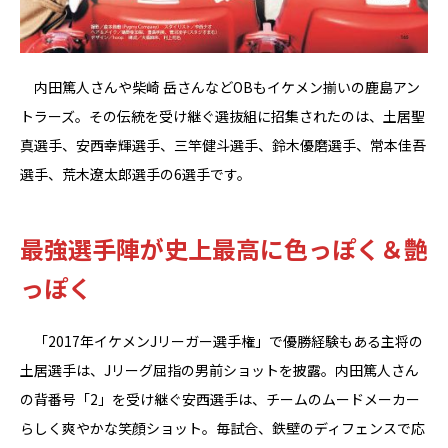
内田篤人さんや柴崎 岳さんなどOBもイケメン揃いの鹿島アン
トラーズ。その伝統を受け継ぐ選抜組に招集されたのは、土居聖
真選手、安西幸輝選手、三竿健斗選手、鈴木優磨選手、常本佳吾
選手、荒木遼太郎選手の6選手です。
最強選手陣が史上最高に色っぽく＆艶
っぽく
「2017年イケメンJリーガー選手権」で優勝経験もある主将の
土居選手は、Jリーグ屈指の男前ショットを披露。内田篤人さん
の背番号「2」を受け継ぐ安西選手は、チームのムードメーカー
らしく爽やかな笑顔ショット。毎試合、鉄壁のディフェンスで応