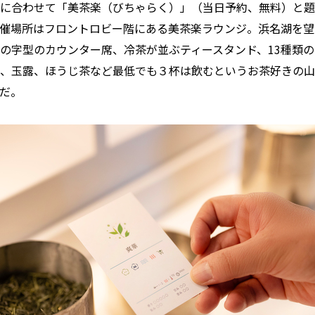
に合わせて「美茶楽（びちゃらく）」（当日予約、無料）と題
催場所はフロントロビー階にある美茶楽ラウンジ。浜名湖を望
の字型のカウンター席、冷茶が並ぶティースタンド、13種類
、玉露、ほうじ茶など最低でも３杯は飲むというお茶好きの山
だ。