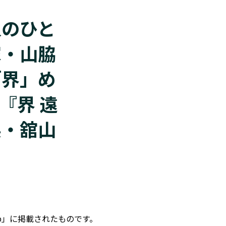
人のひと
家・山脇
「界」め
1『界 遠
県・舘山
jp」に掲載されたものです。