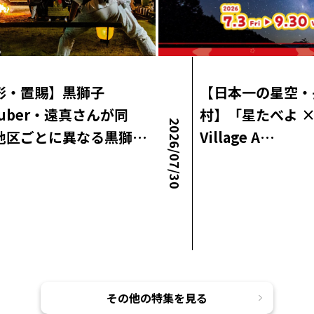
形・置賜】黒獅子
【日本一の星空・
Tuber・遠真さんが同
村】「星たべよ × 
2026/07/30
地区ごとに異なる黒獅…
Village A…
ラボニュース
ロコ・ラボニュース
その他の特集を見る