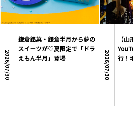
鎌倉銘菓・鎌倉半月から夢の
【山
スイーツが♡夏限定で「ドラ
You
2026/07/30
2026/07/30
えもん半月」登場
行！
地方創生ニュース
ロコ・