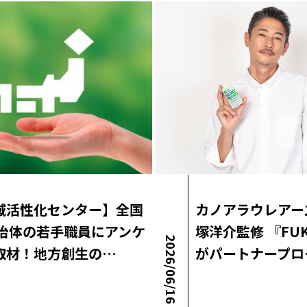
域活性化センター】全国
カノアラウレアー
自治体の若手職員にアンケ
塚洋介監修 『FUK
2026/06/16
取材！地方創生の…
がパートナープロ
egorized
ロコ・ラボニュース