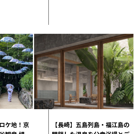
ロケ地！京
【長崎】五島列島・福江島の