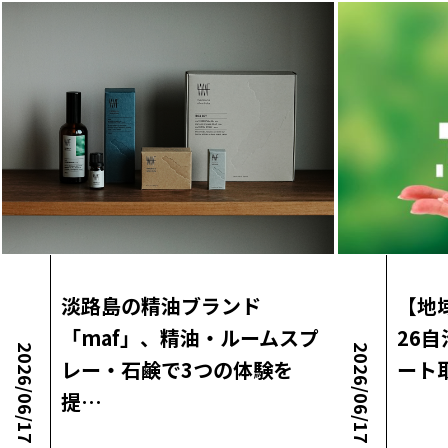
淡路島の精油ブランド
【地
「maf」、精油・ルームスプ
26
2026/06/17
2026/06/17
レー・石鹸で3つの体験を
ート
提…
Uncat
ロコ・ラボニュース