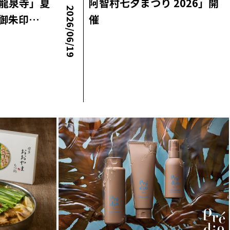
龍泉寺」夏
阿智村七夕まつり 2026」開
2026/06/19
御朱印…
催
ロコ・ラボニュース