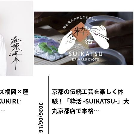
ズ福岡×窪
京都の伝統工芸を楽しく体
UKIRI』
験！「粋活 -SUIKATSU-」大
2026/06/16
…
丸京都店で本格…
ロコ・ラボニュース