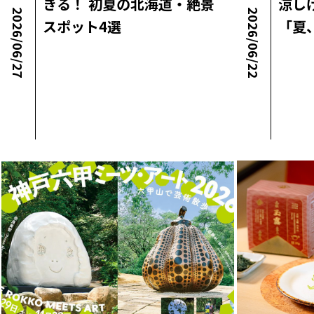
きる！ 初夏の北海道・絶景
涼し
2026/06/27
2026/06/22
スポット4選
「夏
ロコ・ラボニュース
ロコ・