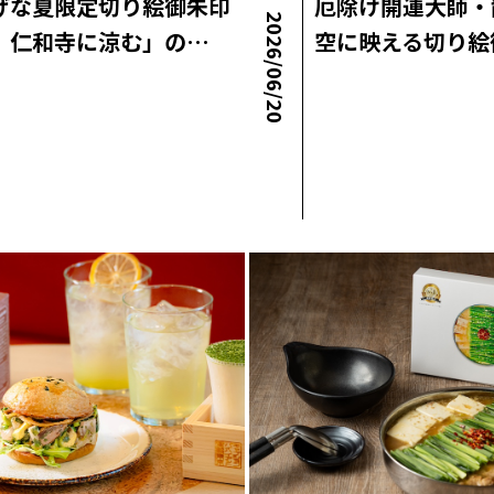
げな夏限定切り絵御朱印
厄除け開運大師・
2026/06/20
、仁和寺に涼む」の…
空に映える切り絵
ラボニュース
ロコ・ラボニュース