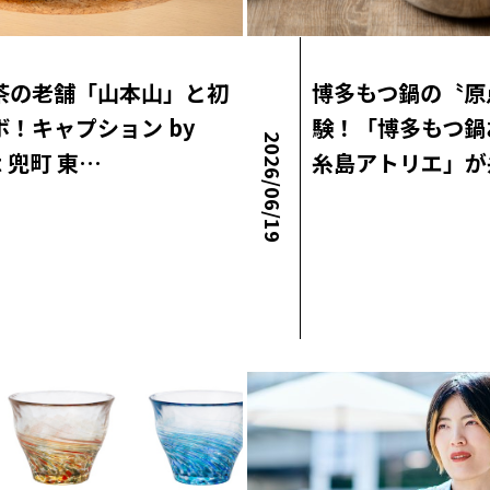
茶の老舗「山本山」と初
博多もつ鍋の〝原
ボ！キャプション by
験！「博多もつ鍋
2026/06/19
tt 兜町 東…
糸島アトリエ」が
ラボニュース
ロコ・ラボニュース