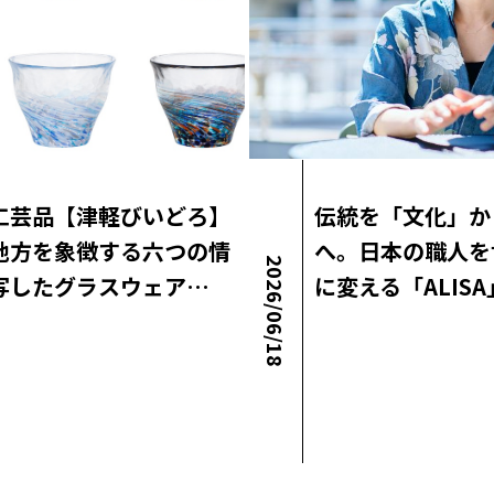
工芸品【津軽びいどろ】
伝統を「文化」か
地方を象徴する六つの情
へ。日本の職人を
2026/06/18
写したグラスウェア…
に変える「ALIS
ラボニュース
ロコ・ラボニュース