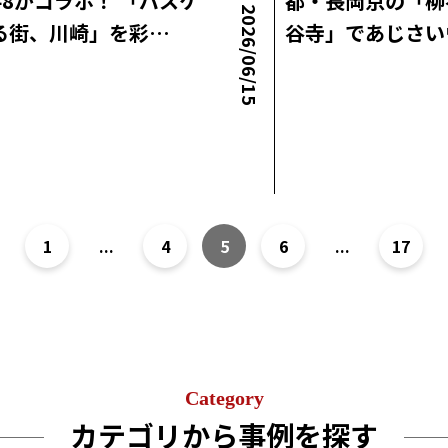
48がコラボ！ 「バスケ
都・長岡京の「柳
2026/06/15
る街、川崎」を彩…
谷寺」であじさい
ラボニュース
ロコ・ラボニュース
1
...
4
5
6
...
17
Category
カテゴリから事例を探す