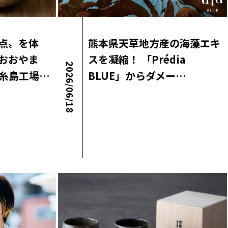
点〟を体
熊本県天草地方産の海藻エキ
おおやま
スを凝縮！ 「Prédia
2026/06/18
糸島工場…
BLUE」からダメー…
ロコ・ラボニュース