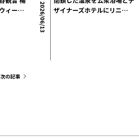
谷観音 楊
閉鎖した温泉を公衆浴場とデ
2026/06/13
ウィー…
ザイナーズホテルにリニ…
ロコ・ラボニュース
次の記事